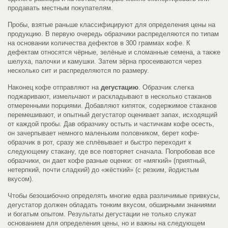
продавать местным покупателям.
Пробы, взятые раньше классифицируют для определения цены на
продукцию. В первую очередь образчики распределяются по типам
на основании количества дефектов в 300 граммах кофе. К
дефектам относятся чёрные, зелёные и сломанные семена, а также
шелуха, палочки и камушки. Затем зёрна просеиваются через
несколько сит и распределяются по размеру.
Наконец кофе отправляют на
дегустацию
. Образчик слегка
поджаривают, измельчают и раскладывают в несколько стаканов
отмеренными порциями. Добавляют кипяток, содержимое стаканов
перемешивают, и опытный дегустатор оценивает запах, исходящий
от каждой пробы. Дав образчику остыть и частичкам кофе осесть,
он зачерпывает немного маленьким половником, берет кофе-
образчик в рот, сразу же сплёвывает и быстро переходит к
следующему стакану, где все повторяет сначала. Попробовав все
образчики, он дает кофе разные оценки: от «мягкий» (приятный,
нетерпкий, почти сладкий) до «жёсткий» (с резким, йодистым
вкусом).
Чтобы безошибочно определять многие едва различимые привкусы,
дегустатор должен обладать тонким вкусом, обширными знаниями
и богатым опытом. Результаты дегустации не только служат
основанием для определения цены, но и важны на следующем