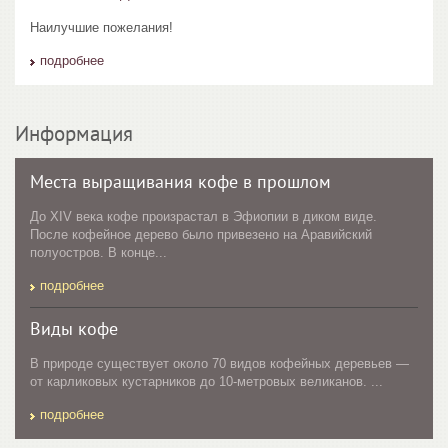
Наилучшие пожелания!
подробнее
Информация
Места выращивания кофе в прошлом
До XIV века кофе произрастал в Эфиопии в диком виде.
После кофейное дерево было привезено на Аравийский
полуостров. В конце...
подробнее
Виды кофе
В природе существует около 70 видов кофейных деревьев —
от карликовых кустарников до 10-метровых великанов. ...
подробнее