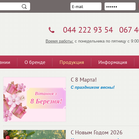
044 222 93 54
067 4
Время работы:
с понедельника по пятницу с 9:00
ании
О бренде
Продукция
Информация
С 8 Марта!
С праздником весны!
С Новым Годом 2026