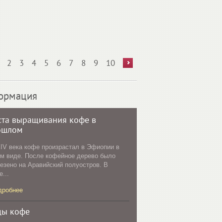
2
3
4
5
6
7
8
9
10
ормация
та выращивания кофе в
ошлом
IV века кофе произрастал в Эфиопии в
м виде. После кофейное дерево было
езено на Аравийский полуостров. В
е...
дробнее
ды кофе