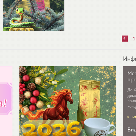
1
Инф
Мес
пр
До X
дико
прив
конц
по
Ви