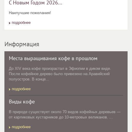
С Новым Годом 2026...
Наилучшие пожелания!
подробнее
Информация
Места выращивания кофе в прошлом
До XIV века кофе произрастал в Эфиопии в диком виде.
После кофейное дерево было привезено на Аравийский
полуостров. В конце...
подробнее
Виды кофе
В природе существует около 70 видов кофейных деревьев —
от карликовых кустарников до 10-метровых великанов. ...
подробнее