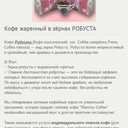
Кофе жаренный в зëрнах РОБУСТА
Кофе
Робуста
(Кофе конголезский, лат. Cofféa canephora Pierre,
Cofféa robusta) — вид зерна Робуста. Робуста более неприхотливый
и урожайный, чем арабика и дешевле в производстве.
☑️ Вкус
– Зерна робусты с выраженной горечью.
✅
Главное достоинство робусты — это ее бодрящий эффект,
которых достигается за счет высокого содержания кофеина.
По вкусу и аромату этот вид беднее арабики, но любителю
взбодриться с утра после чашечки кофе, без робусты не
обойтись.
Мы обжариваем зеленые кофейные зерна по уникальной
программе, которая придаёт любому кофе "Mammy Coffee"
необычайно насыщенный вкус и долгое приятное послевкусие!
Также оказывается услуга
индивидуального помола кофе
(для
турки (джезвы), для френч-пресса, для гейзерной кофеварки или