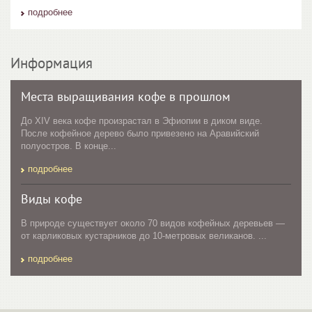
подробнее
Информация
Места выращивания кофе в прошлом
До XIV века кофе произрастал в Эфиопии в диком виде.
После кофейное дерево было привезено на Аравийский
полуостров. В конце...
подробнее
Виды кофе
В природе существует около 70 видов кофейных деревьев —
от карликовых кустарников до 10-метровых великанов. ...
подробнее