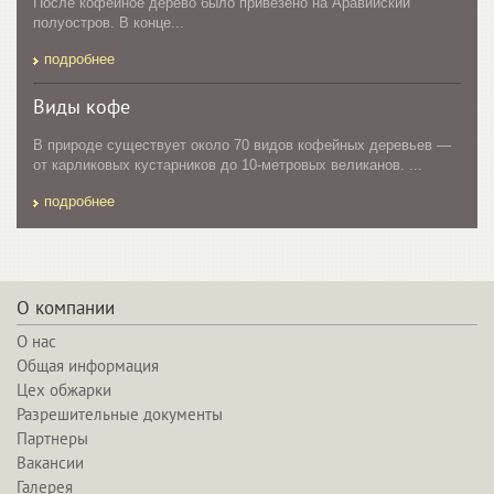
После кофейное дерево было привезено на Аравийский
полуостров. В конце...
подробнее
Виды кофе
В природе существует около 70 видов кофейных деревьев —
от карликовых кустарников до 10-метровых великанов. ...
подробнее
О компании
О нас
Общая информация
Цех обжарки
Разрешительные документы
Партнеры
Вакансии
Галерея