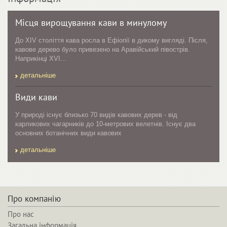
Місця вирощування кави в минулому
До XIV століття кава росла в Ефіопії в дикому вигляді. Після,
кавове дерево було привезено на Аравійський півострів.
Наприкінці XVI...
детальніше
Види кави
У природі існує близько 70 видів кавових дерев - від
карликових чагарників до 10-метрових велетнів. Існує два
основних ботанічних види кавових
детальніше
Про компанію
Про нас
Загальна інформація