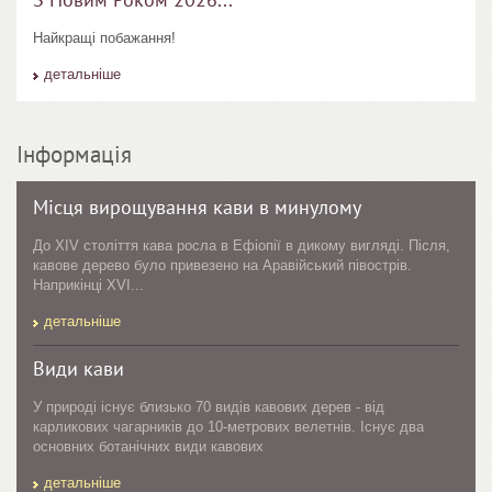
Найкращі побажання!
детальніше
Інформація
Місця вирощування кави в минулому
До XIV століття кава росла в Ефіопії в дикому вигляді. Після,
кавове дерево було привезено на Аравійський півострів.
Наприкінці XVI...
детальніше
Види кави
У природі існує близько 70 видів кавових дерев - від
карликових чагарників до 10-метрових велетнів. Існує два
основних ботанічних види кавових
детальніше