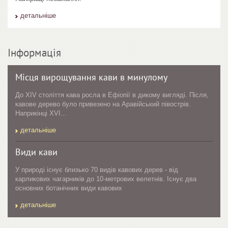
детальніше
Інформація
Місця вирощування кави в минулому
До XIV століття кава росла в Ефіопії в дикому вигляді. Після,
кавове дерево було привезено на Аравійський півострів.
Наприкінці XVI...
детальніше
Види кави
У природі існує близько 70 видів кавових дерев - від
карликових чагарників до 10-метрових велетнів. Існує два
основних ботанічних види кавових
детальніше