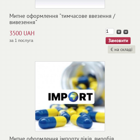
Митне оформлення "тимчасове ввезення /
вивезення"
3500 UAH
за 1 послуга
Є на складі
Митне оформлення імпорту ліків, виробів