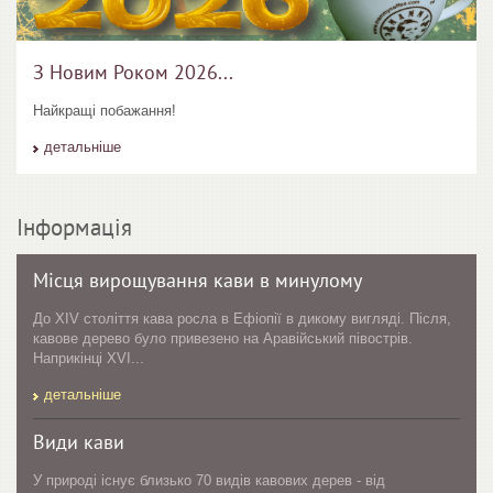
З Новим Роком 2026...
Найкращі побажання!
детальніше
Інформація
Місця вирощування кави в минулому
До XIV століття кава росла в Ефіопії в дикому вигляді. Після,
кавове дерево було привезено на Аравійський півострів.
Наприкінці XVI...
детальніше
Види кави
У природі існує близько 70 видів кавових дерев - від